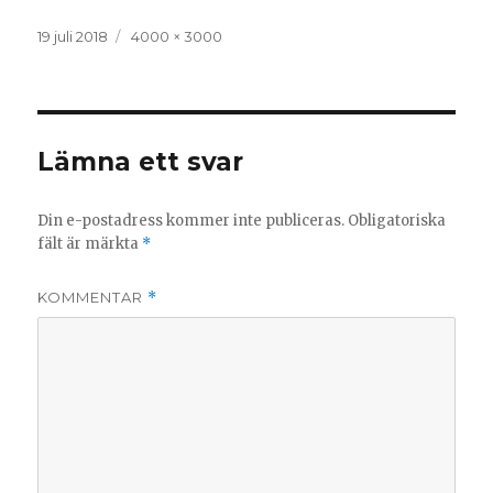
Postat
Full
19 juli 2018
4000 × 3000
storlek
Lämna ett svar
Din e-postadress kommer inte publiceras.
Obligatoriska
fält är märkta
*
KOMMENTAR
*