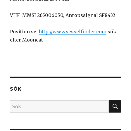
VHF MMSI 265006050, Anropssignal SF8432
Position se:
http://www.vesselfinder.com
sök
efter Mooncat
SÖK
SÖ
Sök
efter: